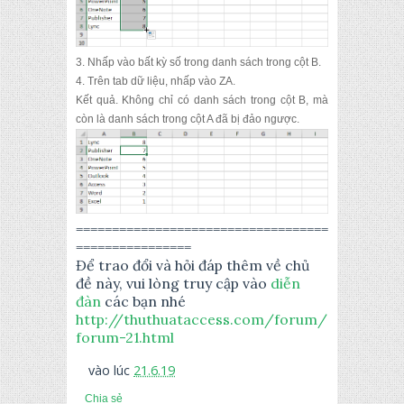
3.
Nhấp vào bất kỳ số trong danh sách trong cột B.
4.
Trên tab dữ liệu, nhấp vào ZA.
Kết quả.
Không chỉ có danh sách trong cột B, mà
còn là danh sách trong cột A đã bị đảo ngược.
===================================
================
Để trao đổi và hỏi đáp thêm về chủ
đề này, vui lòng truy cập vào
diễn
đàn
các bạn nhé
http://thuthuataccess.com/forum/
forum-21.html
vào lúc
21.6.19
Chia sẻ