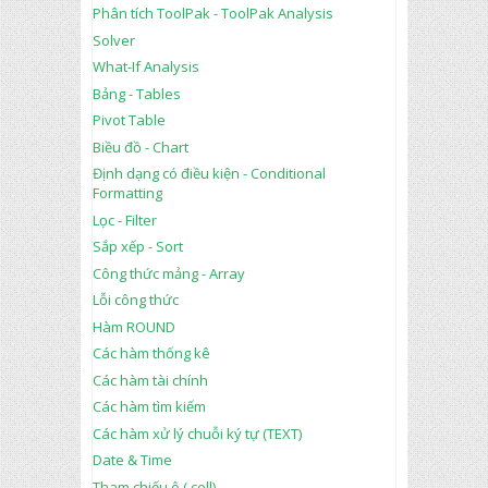
Phân tích ToolPak - ToolPak Analysis
Solver
What-If Analysis
Bảng - Tables
Pivot Table
Biều đồ - Chart
Định dạng có điều kiện - Conditional
Formatting
Lọc - Filter
Sắp xếp - Sort
Công thức mảng - Array
Lỗi công thức
Hàm ROUND
Các hàm thống kê
Các hàm tài chính
Các hàm tìm kiếm
Các hàm xử lý chuỗi ký tự (TEXT)
Date & Time
Tham chiếu ô ( cell)