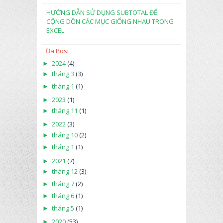
HƯỚNG DẪN SỬ DỤNG SUBTOTAL ĐỂ
CỘNG DỒN CÁC MỤC GIỐNG NHAU TRONG
EXCEL
Đã Post
►
2024
(4)
►
tháng 3
(3)
►
tháng 1
(1)
►
2023
(1)
►
tháng 11
(1)
►
2022
(3)
►
tháng 10
(2)
►
tháng 1
(1)
►
2021
(7)
►
tháng 12
(3)
►
tháng 7
(2)
►
tháng 6
(1)
►
tháng 5
(1)
►
2020
(53)