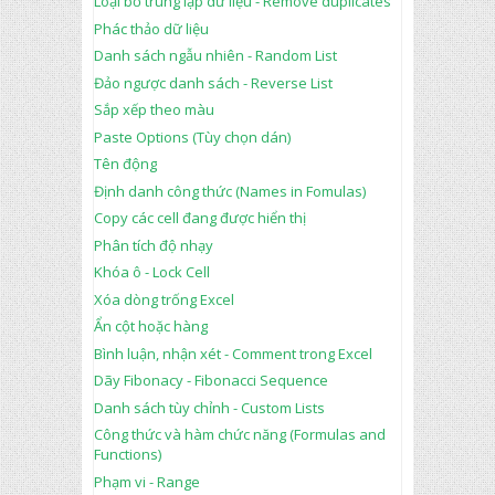
Loại bỏ trùng lặp dữ liệu - Remove duplicates
Phác thảo dữ liệu
Danh sách ngẫu nhiên - Random List
Đảo ngược danh sách - Reverse List
Sắp xếp theo màu
Paste Options (Tùy chọn dán)
Tên động
Định danh công thức (Names in Fomulas)
Copy các cell đang được hiển thị
Phân tích độ nhạy
Khóa ô - Lock Cell
Xóa dòng trống Excel
Ẩn cột hoặc hàng
Bình luận, nhận xét - Comment trong Excel
Dãy Fibonacy - Fibonacci Sequence
Danh sách tùy chỉnh - Custom Lists
Công thức và hàm chức năng (Formulas and
Functions)
Phạm vi - Range