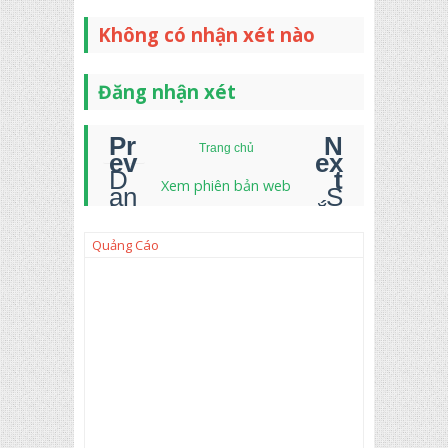
Không có nhận xét nào
Đăng nhận xét
Trang chủ
D
Xem phiên bản web
an
S
h
ắp
sá
xế
ch
p
Quảng Cáo
ng
th
ẫu
eo
nh
m
iê
àu
n -
R
an
do
m
Li
st