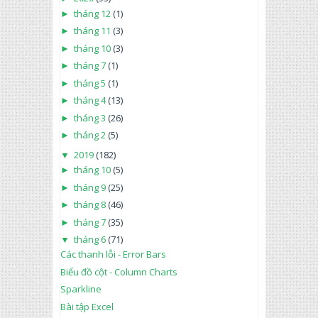
►
tháng 12
(1)
►
tháng 11
(3)
►
tháng 10
(3)
►
tháng 7
(1)
►
tháng 5
(1)
►
tháng 4
(13)
►
tháng 3
(26)
►
tháng 2
(5)
▼
2019
(182)
►
tháng 10
(5)
►
tháng 9
(25)
►
tháng 8
(46)
►
tháng 7
(35)
▼
tháng 6
(71)
Các thanh lỗi - Error Bars
Biểu đồ cột - Column Charts
Sparkline
Bài tập Excel