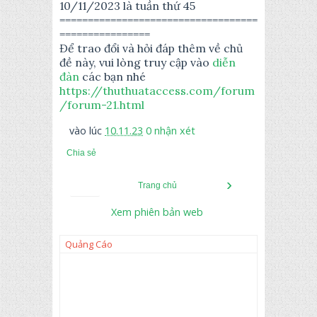
10/11/2023 là tuần thứ 45
===================================
================
Để trao đổi và hỏi đáp thêm về chủ
đề này, vui lòng truy cập vào
diễn
đàn
các bạn nhé
https://thuthuataccess.com/forum
/forum-21.html
vào lúc
10.11.23
0 nhận xét
Chia sẻ
›
Trang chủ
Xem phiên bản web
Quảng Cáo