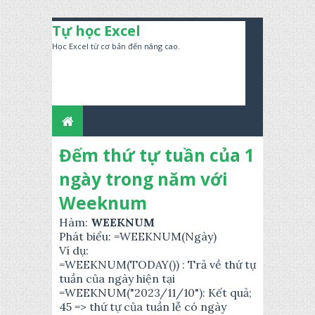
Tự học Excel
Học Excel từ cơ bản đến nâng cao.
Đếm thứ tự tuần của 1
ngày trong năm với
Weeknum
Hàm:
WEEKNUM
Phát biểu: =WEEKNUM(Ngày)
Ví dụ:
=WEEKNUM(TODAY()) : Trả về thứ tự
tuần của ngày hiện tại
=WEEKNUM("2023/11/10"): Kết quả;
45 => thứ tự của tuần lễ có ngày