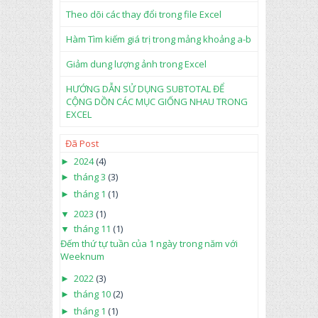
Theo dõi các thay đổi trong file Excel
Hàm Tìm kiếm giá trị trong mảng khoảng a-b
Giảm dung lượng ảnh trong Excel
HƯỚNG DẪN SỬ DỤNG SUBTOTAL ĐỂ
CỘNG DỒN CÁC MỤC GIỐNG NHAU TRONG
EXCEL
Đã Post
►
2024
(4)
►
tháng 3
(3)
►
tháng 1
(1)
▼
2023
(1)
▼
tháng 11
(1)
Đếm thứ tự tuần của 1 ngày trong năm với
Weeknum
►
2022
(3)
►
tháng 10
(2)
►
tháng 1
(1)