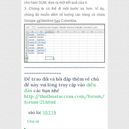
cho hàm SUM, đưa ra một kết quả của 4.
3.
Chúng ta có thể đi một bước xa hơn.
Ví dụ,
chúng tôi muốn đếm số lượng các hàng có chứa
Google
và
Stanford
hay
Columbia.
===================================
================
Để trao đổi và hỏi đáp thêm về chủ
đề này, vui lòng truy cập vào
diễn
đàn
các bạn nhé
http://thuthuataccess.com/forum/
forum-21.html
vào lúc
10.7.19
Chia sẻ