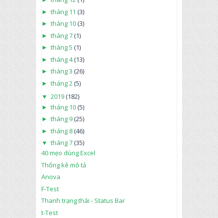
►
tháng 11
(3)
►
tháng 10
(3)
►
tháng 7
(1)
►
tháng 5
(1)
►
tháng 4
(13)
►
tháng 3
(26)
►
tháng 2
(5)
▼
2019
(182)
►
tháng 10
(5)
►
tháng 9
(25)
►
tháng 8
(46)
▼
tháng 7
(35)
40 mẹo dùng Excel
Thống kê mô tả
Anova
F-Test
Thanh trạng thái - Status Bar
t-Test