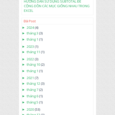
HƯỚNG DẪN SỬ DỤNG SUBTOTAL ĐỂ
CỘNG DỒN CÁC MỤC GIỐNG NHAU TRONG
EXCEL
Đã Post
►
2024
(4)
►
tháng 3
(3)
►
tháng 1
(1)
►
2023
(1)
►
tháng 11
(1)
►
2022
(3)
►
tháng 10
(2)
►
tháng 1
(1)
►
2021
(7)
►
tháng 12
(3)
►
tháng 7
(2)
►
tháng 6
(1)
►
tháng 5
(1)
►
2020
(53)
►
tháng 12
(1)