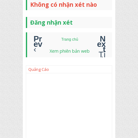
Không có nhận xét nào
Đăng nhận xét
Trang chủ
‹
Xem phiên bản web
Tí
nh
to
án
Quảng Cáo
tr
ư
ờ
ng
/
Ite
m