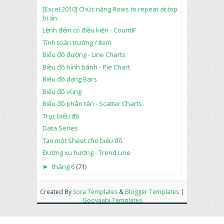
[Excel 2010] Chức năng Rows to repeat at top
bị ẩn
Lệnh đếm có điều kiện - CountIF
Tính toán trường / Item
Biểu đồ đường - Line Charts
Biều đồ hình bánh - Pie Chart
Biểu đồ dạng Bars
Biểu đồ vùng
Biểu đồ phân tán - Scatter Charts
Trục biểu đồ
Data Series
Tạo một Sheet cho biểu đồ
Đường xu hướng - Trend Line
►
tháng 6
(71)
Created By
Sora Templates
&
Blogger Templates
|
Gooyaabi Templates