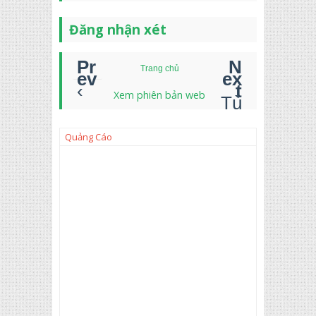
Đăng nhận xét
Trang chủ
‹
Xem phiên bản web
Tù
y
bi
ến
Quảng Cáo
là
m
trò
n
số
:
0.
59
9
th
àn
h
0
và