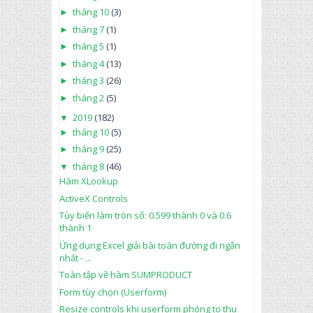
►
tháng 10
(3)
►
tháng 7
(1)
►
tháng 5
(1)
►
tháng 4
(13)
►
tháng 3
(26)
►
tháng 2
(5)
▼
2019
(182)
►
tháng 10
(5)
►
tháng 9
(25)
▼
tháng 8
(46)
Hàm XLookup
ActiveX Controls
Tùy biến làm tròn số: 0.599 thành 0 và 0.6
thành 1
Ứng dụng Excel giải bài toán đường đi ngắn
nhất - ...
Toàn tập về hàm SUMPRODUCT
Form tùy chọn (Userform)
Resize controls khi userform phóng to thu