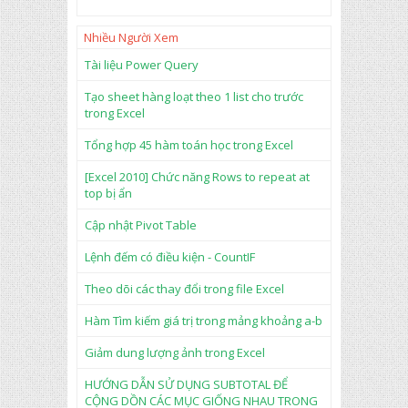
0.
6
th
Nhiều Người Xem
àn
h
Tài liệu Power Query
1
Tạo sheet hàng loạt theo 1 list cho trước
trong Excel
Tổng hợp 45 hàm toán học trong Excel
[Excel 2010] Chức năng Rows to repeat at
top bị ẩn
Cập nhật Pivot Table
Lệnh đếm có điều kiện - CountIF
Theo dõi các thay đổi trong file Excel
Hàm Tìm kiếm giá trị trong mảng khoảng a-b
Giảm dung lượng ảnh trong Excel
HƯỚNG DẪN SỬ DỤNG SUBTOTAL ĐỂ
CỘNG DỒN CÁC MỤC GIỐNG NHAU TRONG