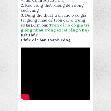
Ví dụ: CountA($C$4:C4)
2. Kéo công thức xuống đến dòng
cuối cùng
3. Dùng thủ thuật trộn các ô có giá
trị giống nhau để trộn các ô trùng
số lại (Xem bài:
Trộn các ô có giá trị
giống nhau trong excel bằng VBA
)
Kết thúc
Chúc các bạn thành công