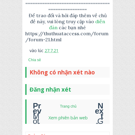
===================================
================
Để trao đổi và hỏi đáp thêm về chủ
đề này, vui lòng truy cập vào
diễn
đàn
các bạn nhé
https://thuthuataccess.com/forum
/forum-21.html
vào lúc
27.7.21
Chia sẻ
Không có nhận xét nào
Đăng nhận xét
Trang chủ
M
Xem phiên bản web
ột
G
cá
ộp
ch
cá