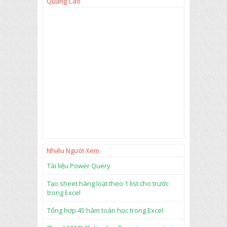
tạ
c
Quảng Cáo
o
ô
bi
gi
ểu
ốn
đồ
g
hà
nh
ng
au
ng
lại
an
bằ
g
ng
vớ
V
i
B
te
A
xt
và
hà
m
R
Nhiều Người Xem
ep
t
Tài liệu Power Query
Tạo sheet hàng loạt theo 1 list cho trước
trong Excel
Tổng hợp 45 hàm toán học trong Excel