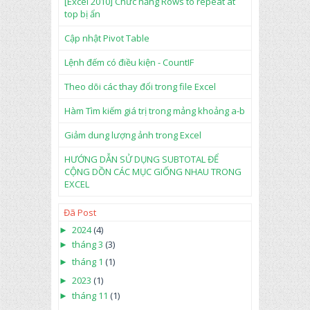
[Excel 2010] Chức năng Rows to repeat at
top bị ẩn
Cập nhật Pivot Table
Lệnh đếm có điều kiện - CountIF
Theo dõi các thay đổi trong file Excel
Hàm Tìm kiếm giá trị trong mảng khoảng a-b
Giảm dung lượng ảnh trong Excel
HƯỚNG DẪN SỬ DỤNG SUBTOTAL ĐỂ
CỘNG DỒN CÁC MỤC GIỐNG NHAU TRONG
EXCEL
Đã Post
►
2024
(4)
►
tháng 3
(3)
►
tháng 1
(1)
►
2023
(1)
►
tháng 11
(1)