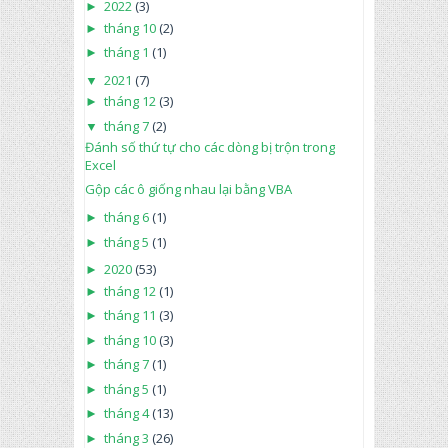
►
2022
(3)
►
tháng 10
(2)
►
tháng 1
(1)
▼
2021
(7)
►
tháng 12
(3)
▼
tháng 7
(2)
Đánh số thứ tự cho các dòng bị trộn trong
Excel
Gộp các ô giống nhau lại bằng VBA
►
tháng 6
(1)
►
tháng 5
(1)
►
2020
(53)
►
tháng 12
(1)
►
tháng 11
(3)
►
tháng 10
(3)
►
tháng 7
(1)
►
tháng 5
(1)
►
tháng 4
(13)
►
tháng 3
(26)