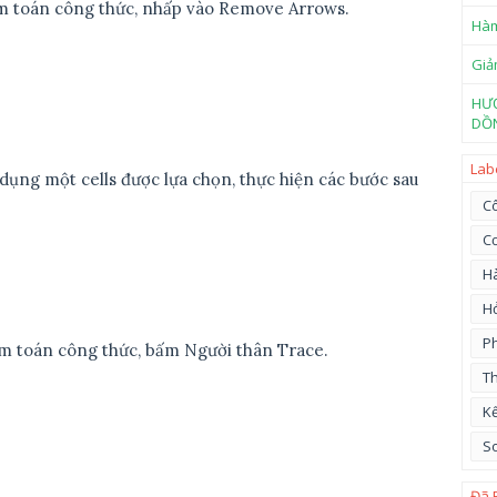
ểm toán công thức, nhấp vào Remove Arrows.
Hàm
Giả
HƯ
DỒN
Lab
ử dụng một cells được lựa chọn, thực hiện các bước sau
Cô
C
H
Hỏ
Ph
ểm toán công thức, bấm Người thân Trace.
Th
Kế
So
Đã 