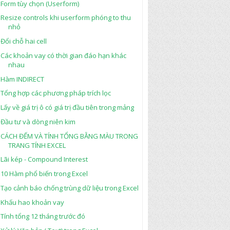
Form tùy chọn (Userform)
Resize controls khi userform phóng to thu
nhỏ
Đổi chỗ hai cell
Các khoản vay có thời gian đáo hạn khác
nhau
Hàm INDIRECT
Tổng hợp các phương pháp trích lọc
Lấy về giá trị ô có giá trị đầu tiên trong mảng
Đầu tư và dòng niên kim
CÁCH ĐẾM VÀ TÍNH TỔNG BẰNG MÀU TRONG
TRANG TÍNH EXCEL
Lãi kép - Compound Interest
10 Hàm phổ biến trong Excel
Tạo cảnh báo chống trùng dữ liệu trong Excel
Khấu hao khoản vay
Tính tổng 12 tháng trước đó