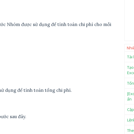
hước Nhóm được sử dụng để tính toán chi phí cho mỗi
Nhi
Tài
Tạo
Exc
Tổn
sử dụng để tính toán tổng chi phí.
[Ex
ẩn
Cập
bước sau đây.
Lện
The