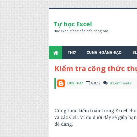
Tự học Excel
Học Excel từ cơ bản đến nâng cao.
THƠ
CUNG HOÀNG ĐẠO
B
Kiểm tra công thức th
Duy Tuan
8.8.19
0 Comments
Công thức kiểm toán trong Excel cho 
và các Cell. Ví dụ dưới đây sẽ giúp 
dễ dàng.