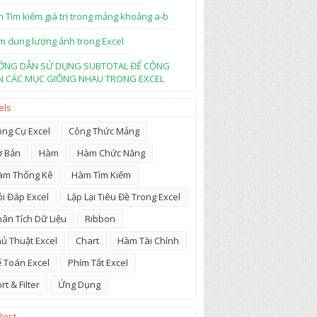
 Tìm kiếm giá trị trong mảng khoảng a-b
m dung lượng ảnh trong Excel
ỚNG DẪN SỬ DỤNG SUBTOTAL ĐỂ CỘNG
 CÁC MỤC GIỐNG NHAU TRONG EXCEL
els
ng Cụ Excel
Công Thức Mảng
ơ Bản
Hàm
Hàm Chức Năng
àm Thống Kê
Hàm Tìm Kiếm
i Đáp Excel
Lặp Lại Tiêu Đề Trong Excel
ân Tích Dữ Liệu
Ribbon
ủ Thuật Excel
Chart
Hàm Tài Chính
 Toán Excel
Phím Tắt Excel
rt & Filter
Ứng Dụng
Post