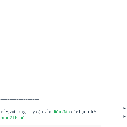
==================
 này, vui lòng truy cập vào
diễn đàn
các bạn nhé
rum-21.html