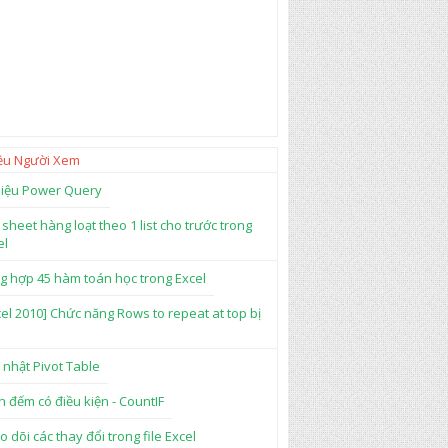
ều Người Xem
 liệu Power Query
 sheet hàng loạt theo 1 list cho trước trong
el
g hợp 45 hàm toán học trong Excel
cel 2010] Chức năng Rows to repeat at top bị
 nhật Pivot Table
h đếm có điều kiện - CountIF
o dõi các thay đổi trong file Excel