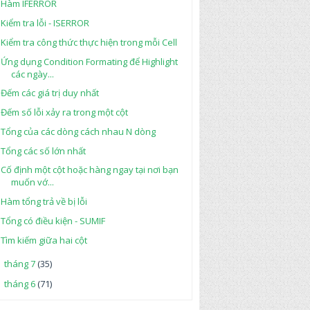
Hàm IFERROR
Kiểm tra lỗi - ISERROR
Kiểm tra công thức thực hiện trong mỗi Cell
Ứng dụng Condition Formating để Highlight
các ngày...
Đếm các giá trị duy nhất
Đếm số lỗi xảy ra trong một cột
Tổng của các dòng cách nhau N dòng
Tổng các số lớn nhất
Cố định một cột hoặc hàng ngay tại nơi bạn
muốn vớ...
Hàm tổng trả về bị lỗi
Tổng có điều kiện - SUMIF
Tìm kiếm giữa hai cột
tháng 7
(35)
►
tháng 6
(71)
►