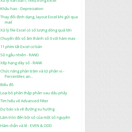
Xử lý Văn bản ( Text) trong Excel
Khấu hao - Depreciation
Thay đổi định dạng, layout Excel khi gửi qua
mail
Xử lý file Excel có số lượng dòng quá lớn
Chuyển đổi số âm thành số 0 với hàm max
11 phím tắt Excel cơ bản
Số ngẫu nhiên - RAND
Xếp hạng dãy số - RANK
Chức năng phần trăm và tứ phân vị -
Percentiles an...
Biểu đồ
Loại bỏ phần thập phân sau dấu phẩy
Tìm hiểu về Advanced Filter
Dự báo và vẽ đường xu hướng
Làm tròn đến bội số của một số nguyên
Hàm chẵn và lẻ - EVEN & ODD