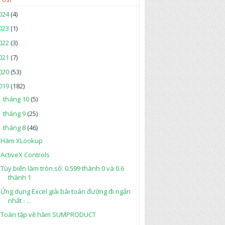
024
(4)
023
(1)
022
(3)
021
(7)
020
(53)
019
(182)
tháng 10
(5)
►
tháng 9
(25)
►
tháng 8
(46)
▼
Hàm XLookup
ActiveX Controls
Tùy biến làm tròn số: 0.599 thành 0 và 0.6
thành 1
Ứng dụng Excel giải bài toán đường đi ngắn
nhất - ...
Toàn tập về hàm SUMPRODUCT