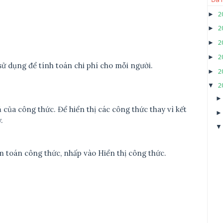
2
►
2
►
2
►
2
►
ử dụng để tính toán chi phí cho mỗi người.
2
►
2
▼
 của công thức. Để hiển thị các công thức thay vì kết
.
m toán công thức, nhấp vào Hiển thị công thức.