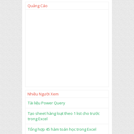
số
à
lầ
m
Quảng Cáo
n
Te
ký
xt
tự
B
xu
ef
ất
or
hi
e
ện
tro
ng
ch
uỗ
i
bằ
ng
cá
ch
kế
Nhiều Người Xem
t
h
Tài liệu Power Query
ợ
p
Tạo sheet hàng loạt theo 1 list cho trước
Le
trong Excel
n
+
Tổng hợp 45 hàm toán học trong Excel
su