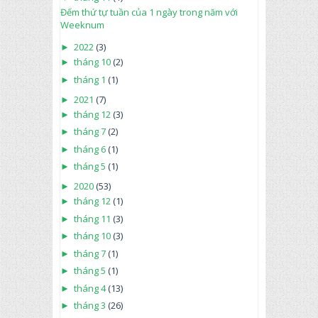
Đếm thứ tự tuần của 1 ngày trong năm với
Weeknum
►
2022
(3)
►
tháng 10
(2)
►
tháng 1
(1)
►
2021
(7)
►
tháng 12
(3)
►
tháng 7
(2)
►
tháng 6
(1)
►
tháng 5
(1)
►
2020
(53)
►
tháng 12
(1)
►
tháng 11
(3)
►
tháng 10
(3)
►
tháng 7
(1)
►
tháng 5
(1)
►
tháng 4
(13)
►
tháng 3
(26)