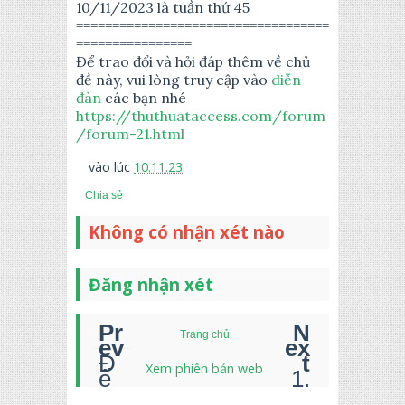
10/11/2023 là tuần thứ 45
===================================
================
Để trao đổi và hỏi đáp thêm về chủ
đề này, vui lòng truy cập vào
diễn
đàn
các bạn nhé
https://thuthuataccess.com/forum
/forum-21.html
vào lúc
10.11.23
Chia sẻ
Không có nhận xét nào
Đăng nhận xét
Trang chủ
Đ
Xem phiên bản web
ế
1.
m
H