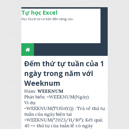
Tự học Excel
Học Excel từ cơ bản đến nâng cao.
Đếm thứ tự tuần của 1
ngày trong năm với
Weeknum
Hàm:
WEEKNUM
Phát biểu: =WEEKNUM(Ngày)
Ví dụ:
=WEEKNUM(TODAY()) : Trả về thứ tự
tuần của ngày hiện tại
=WEEKNUM("2023/11/10"): Kết quả;
45 => thứ tự của tuần lễ có ngày