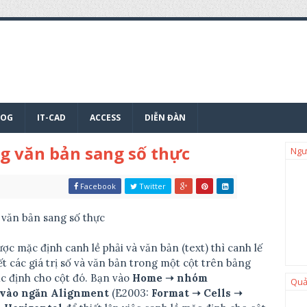
LOG
IT-CAD
ACCESS
DIỄN ĐÀN
g văn bản sang số thực
Ngư
Facebook
Twitter
 văn bản sang số thực
ợc mặc định canh lề phải và văn bản (text) thì canh lế
ết các giá trị số và văn bản trong một cột trên bảng
mặc định cho cột đó. Bạn vào
Home ➝ nhóm
Quả
 vào ngăn Alignment
(E2003:
Format ➝ Cells ➝