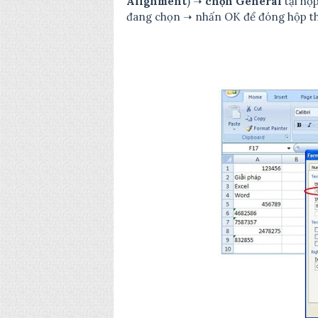
Alignment
) ➝
chọn General
tại hộ
đang chọn ➝ nhấn OK để đóng hộp t