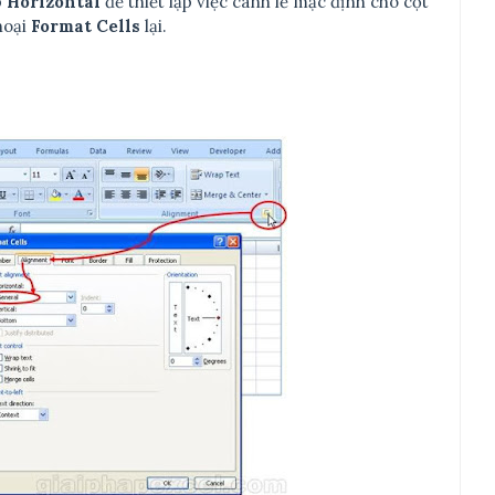
p
Horizontal
để thiết lập việc canh lề mặc định cho cột
hoại
Format Cells
lại.