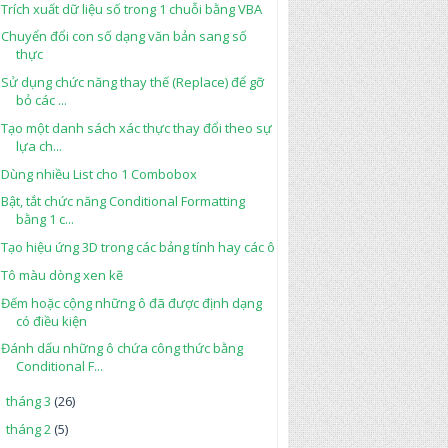
Trích xuất dữ liệu số trong 1 chuỗi bằng VBA
Chuyển đổi con số dạng văn bản sang số
thực
Sử dụng chức năng thay thế (Replace) để gỡ
bỏ các ...
Tạo một danh sách xác thực thay đổi theo sự
lựa ch...
Dùng nhiều List cho 1 Combobox
Bật, tắt chức năng Conditional Formatting
bằng 1 c...
Tạo hiệu ứng 3D trong các bảng tính hay các ô
Tô màu dòng xen kẽ
Đếm hoặc cộng những ô đã được định dạng
có điều kiện
Đánh dấu những ô chứa công thức bằng
Conditional F...
tháng 3
(26)
►
tháng 2
(5)
►