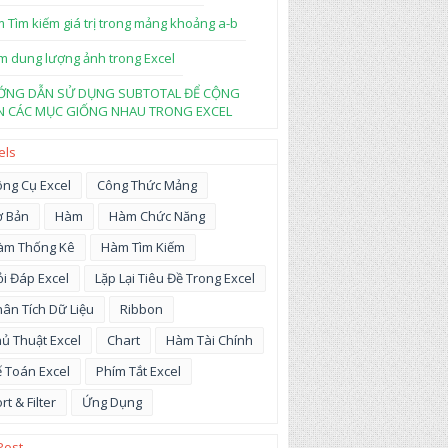
 Tìm kiếm giá trị trong mảng khoảng a-b
m dung lượng ảnh trong Excel
ỚNG DẪN SỬ DỤNG SUBTOTAL ĐỂ CỘNG
 CÁC MỤC GIỐNG NHAU TRONG EXCEL
els
ng Cụ Excel
Công Thức Mảng
ơ Bản
Hàm
Hàm Chức Năng
àm Thống Kê
Hàm Tìm Kiếm
i Đáp Excel
Lặp Lại Tiêu Đề Trong Excel
ân Tích Dữ Liệu
Ribbon
ủ Thuật Excel
Chart
Hàm Tài Chính
 Toán Excel
Phím Tắt Excel
rt & Filter
Ứng Dụng
Post