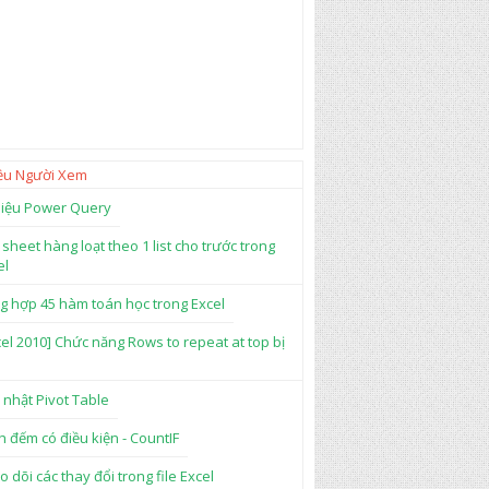
ều Người Xem
 liệu Power Query
 sheet hàng loạt theo 1 list cho trước trong
el
g hợp 45 hàm toán học trong Excel
cel 2010] Chức năng Rows to repeat at top bị
 nhật Pivot Table
h đếm có điều kiện - CountIF
o dõi các thay đổi trong file Excel