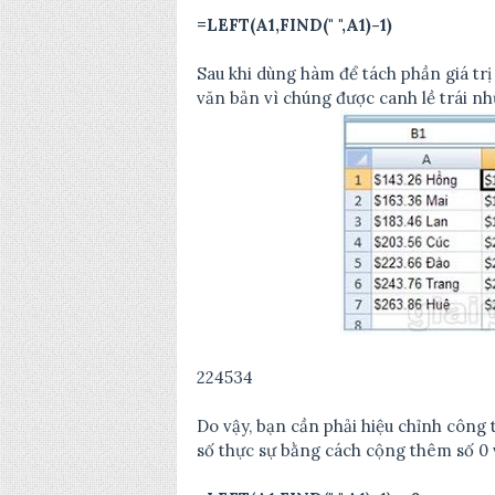
=LEFT(A1,FIND(" ",A1)-1)
Sau khi dùng hàm để tách phần giá trị
văn bản vì chúng được canh lề trái nh
224534
Do vậy, bạn cần phải hiệu chỉnh công t
số thực sự bằng cách cộng thêm số 0 