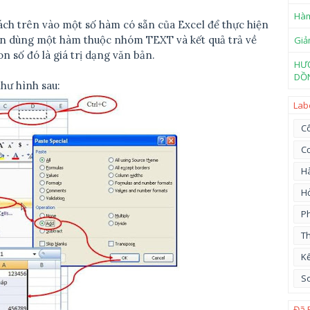
Hàm
ch trên vào một số hàm có sẵn của Excel để thực hiện
bạn dùng một hàm thuộc nhóm TEXT và kết quả trả về
Giả
n số đó là giá trị dạng văn bản.
HƯ
DỒN
như hình sau:
Lab
Cô
C
H
Hỏ
Ph
Th
Kế
So
Đã 