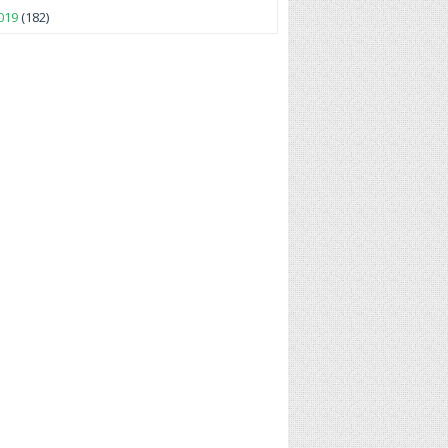
019
(182)