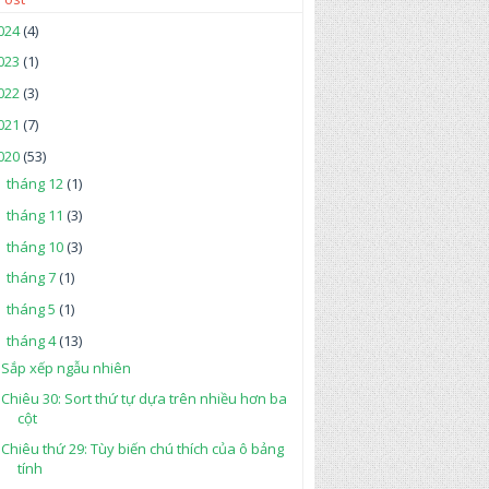
024
(4)
023
(1)
022
(3)
021
(7)
020
(53)
tháng 12
(1)
►
tháng 11
(3)
►
tháng 10
(3)
►
tháng 7
(1)
►
tháng 5
(1)
►
tháng 4
(13)
▼
Sắp xếp ngẫu nhiên
Chiêu 30: Sort thứ tự dựa trên nhiều hơn ba
cột
Chiêu thứ 29: Tùy biến chú thích của ô bảng
tính