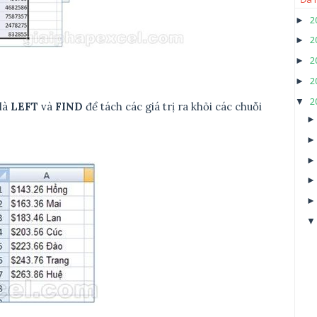
2
►
2
►
2
►
2
►
2
▼
là
LEFT
và
FIND
để tách các giá trị ra khỏi các chuỗi