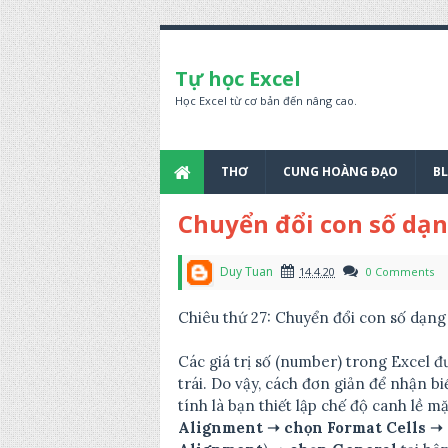
Tự học Excel
Học Excel từ cơ bản đến nâng cao.
THƠ
CUNG HOÀNG ĐẠO
B
Chuyển đổi con số dạn
Duy Tuan
14.4.20
0 Comments
Chiêu thứ 27: Chuyển đổi con số dạng
Các giá trị số (number) trong Excel đư
trái. Do vậy, cách đơn giản để nhận bi
tính là bạn thiết lập chế độ canh lề 
Alignment ➝ chọn Format Cells ➝