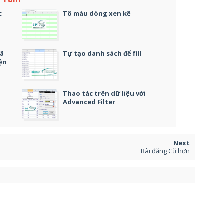
c
Tô màu dòng xen kẽ
đã
Tự tạo danh sách để fill
iện
Thao tác trên dữ liệu với
Advanced Filter
Bài đăng Cũ hơn