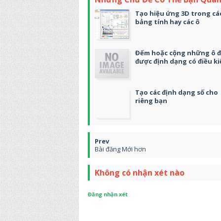
Tạo hiệu ứng 3D trong cá
bảng tính hay các ô
Đếm hoặc cộng những ô 
được định dạng có điều k
Tạo các định dạng số cho
riêng bạn
Bài đăng Mới hơn
Không có nhận xét nào
Đăng nhận xét