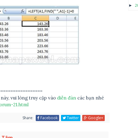
2
►
==================
 này, vui lòng truy cập vào
diễn đàn
các bạn nhé
orum-21.html
Share:
Facebook
Twitter
Google+
n Tâm