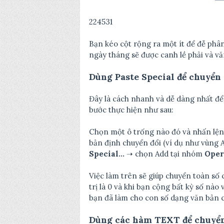
224531
Bạn kéo cột rộng ra một ít để đễ phân b
ngày tháng sẽ được canh lề phải và vă
Dùng Paste Special để chuyển 
Đây là cách nhanh và dễ dàng nhất để 
bước thực hiện như sau:
Chọn một ô trống nào đó và nhấn lện
bản định chuyển đổi (ví dụ như vùng 
Special…
➝ chọn Add tại nhóm
Oper
Việc làm trên sẽ giúp chuyển toàn số 
trị là 0 và khi bạn cộng bất kỳ số nào
bạn đã làm cho con số dạng văn bản 
Dùng các hàm TEXT để chuyển