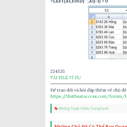
=LEFT(A1,FIND(" ",A1)-1) + 0
224535
TẢI FILE VÍ DỤ
=================================
Để trao đổi và hỏi đáp thêm về chủ đề
https://thuthuataccess.com/forum/f
Những Tuyệt Chiêu Trong Excel
Những Chủ Đề Có Thể Bạn Qua