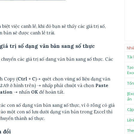
iệt việc canh lề, khi đó bạn sẽ thấy các giá trị số,
n bản sẽ được canh lề trái.
giá trị số dạng văn bản sang số thực
Nhi
Tài
chuyển các giá trị số dang văn bản sang số thực. Các
Tạo
Exc
h Copy (
Ctrl + C
)➝ quét chọn vùng số liệu dạng văn
Tổn
A1:A9 ở hình trên) ➝ nhấp phải chuột và chọn
Paste
ation
➝ nhấn
OK
để hoàn tất.
[Ex
ẩn
các con số dạng văn bản sang số thực, vì ô rỗng có giá
Cập
 vào một con số lưu dưới dạng văn bản trong Excel thì
chuyển thành số thực.
Lện
The
 đổi